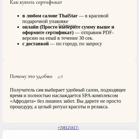
Как купить сертификат
в любом салоне ThaiStar
— в красивой
подарочной упаковке
Лафонская
онлайн (Просто выберите сумму выше и
оформите сертификат)
— отправим PDF-
версию на email в течение 30 сек.
с доставкой
— по городу, по запросу
Почему это удобно
д.6
Получатель сам выбирает удобный салон, подходящее
время и полностью наслаждается SPA-комплексом
«Афродита» без лишних забот. Вы дарите не просто
процедуру, а целый ритуал красоты и релакса.
+7(812)317-