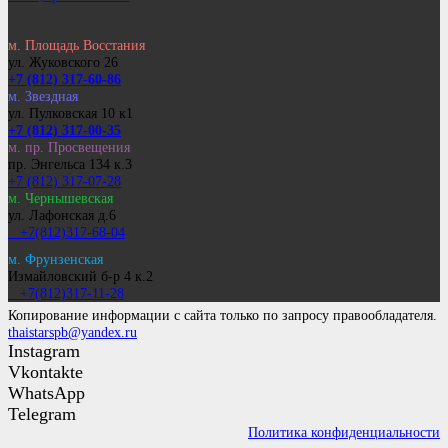
м. Площадь Восстания
ул. Жуковского 26
+7 (812) 317-60-86
м. Звездная
ул. Пулковская 10 к1
+7 (812) 317-00-35
м. пр. Просвещения
пр. Энгельса 134 к.3
+7 (812) 317-07-28
м. Чернышевская
ул. Лафонская д.6
+7(812)317-68-04
м. Фрунзенская
Измайловский б-р 4 к.2
+7(812)317-11-28
Копирование информации с сайта только по запросу правообладателя.
thaistarspb@yandex.ru
Instagram
Vkontakte
WhatsApp
Telegram
Политика конфиденциальности