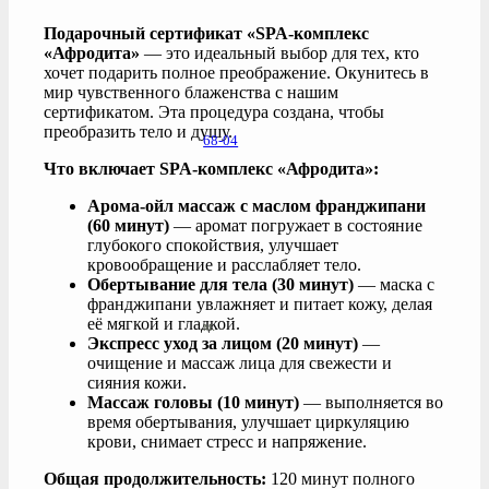
Подарочный сертификат «SPA-комплекс
«Афродита»
— это идеальный выбор для тех, кто
хочет подарить полное преображение. Окунитесь в
мир чувственного блаженства с нашим
сертификатом. Эта процедура создана, чтобы
преобразить тело и душу.
68-04
Что включает SPA-комплекс «Афродита»:
Арома-ойл массаж с маслом франджипани
(60 минут)
— аромат погружает в состояние
глубокого спокойствия, улучшает
кровообращение и расслабляет тело.
Обертывание для тела (30 минут)
— маска с
франджипани увлажняет и питает кожу, делая
её мягкой и гладкой.
м.
Экспресс уход за лицом (20 минут)
—
очищение и массаж лица для свежести и
сияния кожи.
Массаж головы (10 минут)
— выполняется во
время обертывания, улучшает циркуляцию
крови, снимает стресс и напряжение.
Общая продолжительность:
120 минут полного