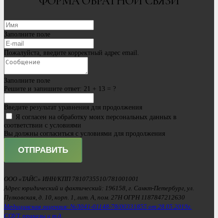
ФОРМА ОБРАТНОЙ СВЯЗИ
Заполните поле
Пожалуйста, введите корректный адрес email.
Заполните поле
Решите и запишите ответ:
21 + 13 = ?
Введите результат уравнения для продолжения
Я согласен на обработку моих персональных данных в
соответствии с условиями
Вы должны согласиться с условиями для продолжения
ОТПРАВИТЬ
ООО «ТАЙС» ИНН/КПП 7810735510/781001001
Адрес юридический и фактический: 196158, г. Санкт-Петербург, ул.
Пулковская, д. 10, корп. 1, лит. А, пом. 27Н ОГРН 1187847212630
Медицинская лицензия: №Л041-01148-78/00331855 от 28.05.2019г.
СОУТ, приказы и т.д.