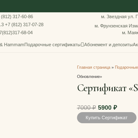
 (812) 317-60-86
м. Звездная
ул. 
.3
+7 (812) 317-07-28
м. Фрунзенская
Изма
7(812)317-68-04
м. Мая
a & Hammam
Подарочные сертификаты
Абонемент и депозиты
Ак
Главная страница
»
Подарочные
Обновление»
Сертификат «
Первоначаль
Текущ
7000
₽
5900
₽
цена
цена:
Купить Сертификат
составляла
5900 ₽.
7000 ₽.