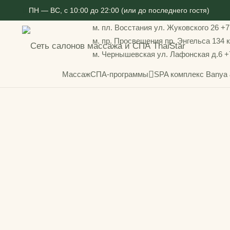
ПН — ВС, с 10:00 до 22:00 (или до последнего гостя)
м. пл. Восстания
ул. Жуковского 26
+7
м. пр. Просвещения
пр. Энгельса 134 к
м. Чернышевская
ул. Лафонская д.6
+
Массаж
СПА-программы
SPA комплекс Bany