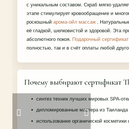
с уникальным составом. Скраб мягко удаляе
этапе стимулирует кровообращение и многок
роскошный
арома-ойл массаж
. Натуральны
её гладкой, шелковистой и здоровой. Эта п
абсолютного покоя.
Подарочный сертифика
полностью, так и в счёт оплаты любой друг
Почему выбирают сертификат Th
синтез техник лучших мировых SPA-оте
дипломированные мастера из Таиланда
использование органической косметики 