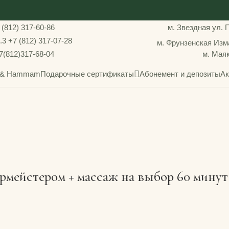
 (812) 317-60-86
м. Звездная
ул. 
.3
+7 (812) 317-07-28
м. Фрунзенская
Изма
7(812)317-68-04
м. Мая
a & Hammam
Подарочные сертификаты
Абонемент и депозиты
Ак
рмейстером + массаж на выбор 60 минут 