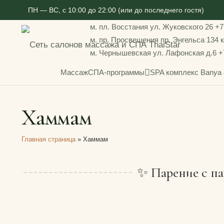
ПН — ВС, с 10:00 до 22:00 (или до последнего гостя)
м. пл. Восстания
ул. Жуковского 26
+7
м. пр. Просвещения
пр. Энгельса 134 к
м. Чернышевская
ул. Лафонская д.6
+
Массаж
СПА-программы
SPA комплекс Bany
Хаммам
Главная страница
»
Хаммам
✨ Парение с па