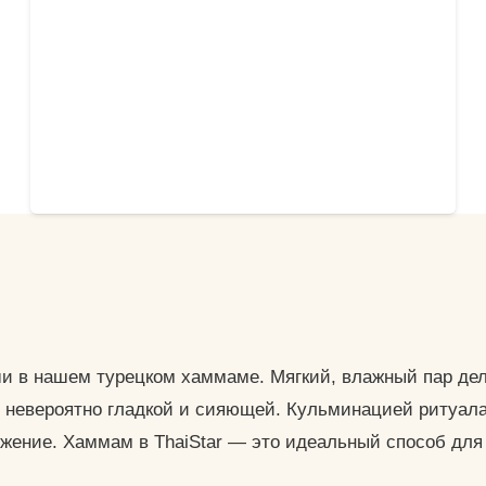
6000 ₽.
массаж, Нанесение маски Рассул-
Чаепитие. Продолжительность — 30 мин.
Детокс черным мылом и пилинг рукавицей Кесе
ЗАБРОНИРОВАТЬ
Первоначальная
Текущая
6000
₽
4500
₽
цена
цена:
Распаривание кожи-Нанесение черного
составляла
4500 ₽.
мыла-Восточный массаж-Пилинг рукавицей
6000 ₽.
и в нашем турецком хаммаме. Мягкий, влажный пар дели
Кесе-Чаепитие. Продолжительность — 40
е невероятно гладкой и сияющей. Кульминацией ритуа
мин.
ение. Хаммам в ThaiStar — это идеальный способ для 