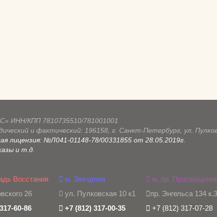
С» ИНН/КПП 7810735510/781001001
ический и фактический: 196158, г. Санкт-Петербург, ул. Пулковс
ая лицензия: №Л041-01148-78/00331855 от 28.05.2019г.
азы и т.д.
адь Восстания
м. Звездная
м. пр. Просвещени
вского 26
ул. Пулковская 10 к1
пр. Энгельса 134 к.
 317-60-86
+7 (812) 317-00-35
+7 (812) 317-07-28