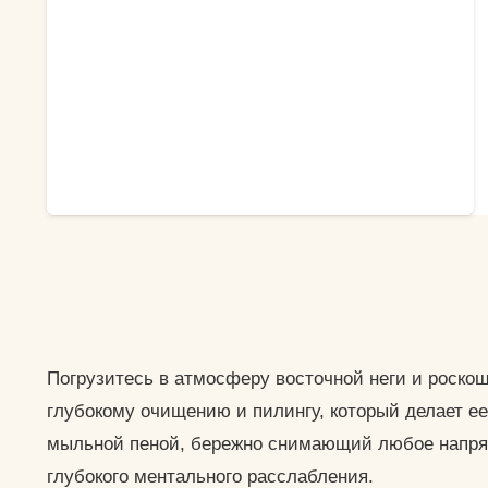
6000 ₽.
Продолжительность — 40 мин.
Магия Востока
ЗАБРОНИРОВАТЬ
Первоначальная
Текущая
6000
₽
4500
₽
цена
цена:
Распаривание кожи-Нанесение черного
составляла
4500 ₽.
мыла-Восточный массаж-Пилинг рукавицей
6000 ₽.
Погрузитесь в атмосферу восточной неги и роскош
Кесе-Чаепитие. Продолжительность — 40
глубокому очищению и пилингу, который делает е
мин.
мыльной пеной, бережно снимающий любое напряж
глубокого ментального расслабления.