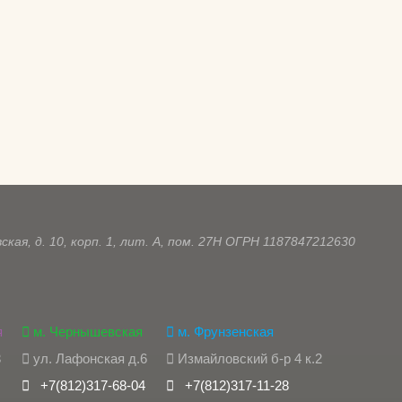
кая, д. 10, корп. 1, лит. А, пом. 27Н ОГРН 1187847212630
я
м. Чернышевская
м. Фрунзенская
3
ул. Лафонская д.6
Измайловский б-р 4 к.2
+7(812)317-68-04
+7(812)317-11-28