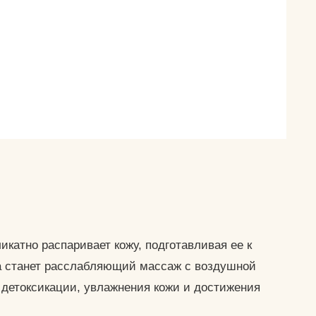
5000 ₽.
пилинга-Чаепитие. Продолжительность —
30 мин.
катно распаривает кожу, подготавливая ее к
ла станет расслабляющий массаж с воздушной
детоксикации, увлажнения кожи и достижения