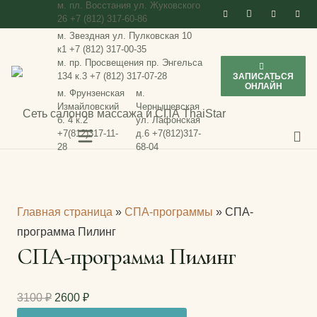
м. пл. Восстания
ул. Жуковского
26
+7 (812) 317-60-86
м. Звездная
ул. Пулковская 10
к1
+7 (812) 317-00-35
м. пр. Просвещения
пр. Энгельса
134 к.3
+7 (812) 317-07-28
ЗАПИСАТЬСЯ
ОНЛАЙН
м. Фрунзенская
м.
Измайловский
Чернышевская
б. 4 к.2
ул. Лафонская
+7(812)317-11-
д.6
+7(812)317-
28
68-04
Главная страница
»
СПА-программы
»
СПА-
программа Пилинг
СПА-программа Пилинг
Первоначальная
Текущая
3100
₽
2600
₽
цена
цена: