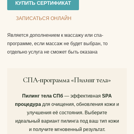
КУПИТЬ СЕРТИФИКАТ
Количество
составляла
2600 ₽.
товара
3100 ₽.
ЗАПИСАТЬСЯ ОНЛАЙН
СПА-
программа
Является дополнением к массажу или спа-
Пилинг
программе, если массаж не будет выбран, то
отдельно услуга не сможет быть оказана
СПА-программа «Пилинг тела»
Пилинг тела СПб
— эффективная
SPA
процедура
для очищения, обновления кожи и
улучшения её состояния. Выберите
идеальный вариант пилинга под ваш тип кожи
и получите мгновенный результат.