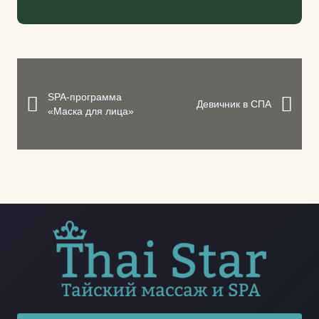
SPA-программа
Девичник в СПА
«Маска для лица»