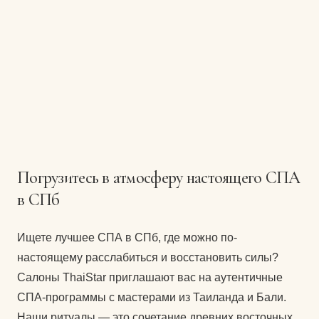
Девичник в СПА
1–2 гостя
Провести вечер в приятной компании за
расслабляющими процедурами
Первоначальная
Текущая
32000
₽
18000
₽
Записаться
цена
цена:
составляла
18000 ₽.
32000 ₽.
Погрузитесь в атмосферу настоящего СПА
в СПб
Ищете лучшее СПА в СПб, где можно по-
настоящему расслабиться и восстановить силы?
Салоны ThaiStar приглашают вас на аутентичные
СПА-программы с мастерами из Таиланда и Бали.
Наши ритуалы — это сочетание древних восточных