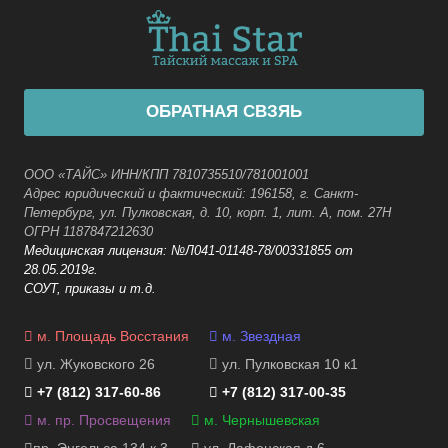
ОБРАТНАЯ СВЗЯЬ
ООО «ТАЙС» ИНН/КПП 7810735510/781001001
Адрес юридический и фактический: 196158, г. Санкт-
Петербург, ул. Пулковская, д. 10, корп. 1, лит. А, пом. 27Н
ОГРН 1187847212630
Медицинская лицензия: №Л041-01148-78/00331855 от
28.05.2019г.
СОУТ, приказы и т.д.
м. Площадь Восстания
м. Звездная
ул. Жуковского 26
ул. Пулковская 10 к1
+7 (812) 317-60-86
+7 (812) 317-00-35
м. пр. Просвещения
м. Чернышевская
пр. Энгельса 134 к.3
ул. Лафонская д.6