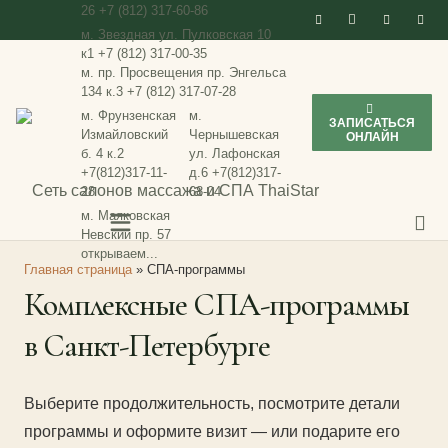
26
+7 (812) 317-60-86
м. Звездная
ул. Пулковская 10
к1
+7 (812) 317-00-35
м. пр. Просвещения
пр. Энгельса
134 к.3
+7 (812) 317-07-28
м. Фрунзенская
м.
ЗАПИСАТЬСЯ
Измайловский
Чернышевская
ОНЛАЙН
б. 4 к.2
ул. Лафонская
+7(812)317-11-
д.6
+7(812)317-
28
68-04
м. Маяковская
Невский пр. 57
открываем...
Главная страница
»
СПА-программы
Комплексные СПА-программы
в Санкт-Петербурге
Выберите продолжительность, посмотрите детали
программы и оформите визит — или подарите его